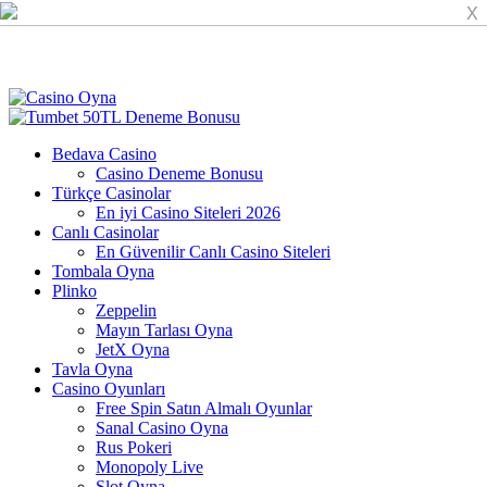
X
Bedava Casino
Casino Deneme Bonusu
Türkçe Casinolar
En iyi Casino Siteleri 2026
Canlı Casinolar
En Güvenilir Canlı Casino Siteleri
Tombala Oyna
Plinko
Zeppelin
Mayın Tarlası Oyna
JetX Oyna
Tavla Oyna
Casino Oyunları
Free Spin Satın Almalı Oyunlar
Sanal Casino Oyna
Rus Pokeri
Monopoly Live
Slot Oyna