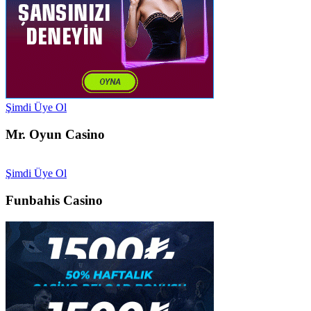
Şimdi Üye Ol
Mr. Oyun Casino
Şimdi Üye Ol
Funbahis Casino