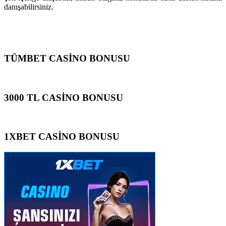
danışabilirsiniz.
5
(100%)
2
votes
TÜMBET CASİNO BONUSU
3000 TL CASİNO BONUSU
1XBET CASİNO BONUSU