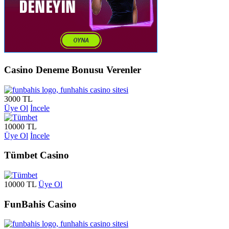
Casino Deneme Bonusu Verenler
3000 TL
Üye Ol
İncele
10000 TL
Üye Ol
İncele
Tümbet Casino
10000 TL
Üye Ol
FunBahis Casino