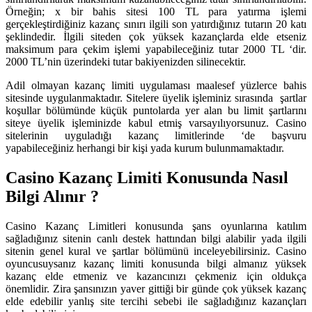
Örneğin; x bir bahis sitesi 100 TL para yatırma işlemi
gerçekleştirdiğiniz kazanç sınırı ilgili son yatırdığınız tutarın 20 katı
şeklindedir. İlgili siteden çok yüksek kazançlarda elde etseniz
maksimum para çekim işlemi yapabileceğiniz tutar 2000 TL ‘dir.
2000 TL’nin üzerindeki tutar bakiyenizden silinecektir.
Adil olmayan kazanç limiti uygulaması maalesef yüzlerce bahis
sitesinde uygulanmaktadır. Sitelere üyelik işleminiz sırasında şartlar
koşullar bölümünde küçük puntolarda yer alan bu limit şartlarını
siteye üyelik işleminizde kabul etmiş varsayılıyorsunuz. Casino
sitelerinin uyguladığı kazanç limitlerinde ‘de başvuru
yapabileceğiniz herhangi bir kişi yada kurum bulunmamaktadır.
Casino Kazanç Limiti Konusunda Nasıl
Bilgi Alınır ?
Casino Kazanç Limitleri konusunda şans oyunlarına katılım
sağladığınız sitenin canlı destek hattından bilgi alabilir yada ilgili
sitenin genel kural ve şartlar bölümünü inceleyebilirsiniz. Casino
oyuncusuysanız kazanç limiti konusunda bilgi almanız yüksek
kazanç elde etmeniz ve kazancınızı çekmeniz için oldukça
önemlidir. Zira şansınızın yaver gittiği bir günde çok yüksek kazanç
elde edebilir yanlış site tercihi sebebi ile sağladığınız kazançları