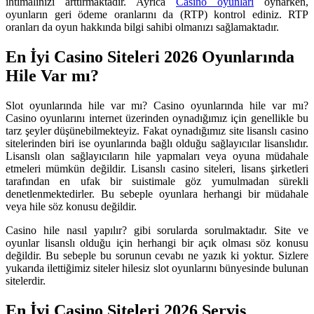
ihtimalinizi arttırmaktadır. Ayrıca
Casino oyunları
oynarken,
oyunların geri ödeme oranlarını da (RTP) kontrol ediniz. RTP
oranları da oyun hakkında bilgi sahibi olmanızı sağlamaktadır.
En İyi Casino Siteleri 2026 Oyunlarında
Hile Var mı?
Slot oyunlarında hile var mı? Casino oyunlarında hile var mı?
Casino oyunlarını internet üzerinden oynadığımız için genellikle bu
tarz şeyler düşünebilmekteyiz. Fakat oynadığımız site lisanslı casino
sitelerinden biri ise oyunlarında bağlı olduğu sağlayıcılar lisanslıdır.
Lisanslı olan sağlayıcıların hile yapmaları veya oyuna müdahale
etmeleri mümkün değildir. Lisanslı casino siteleri, lisans şirketleri
tarafından en ufak bir suistimale göz yumulmadan sürekli
denetlenmektedirler. Bu sebeple oyunlara herhangi bir müdahale
veya hile söz konusu değildir.
Casino hile nasıl yapılır? gibi sorularda sorulmaktadır. Site ve
oyunlar lisanslı olduğu için herhangi bir açık olması söz konusu
değildir. Bu sebeple bu sorunun cevabı ne yazık ki yoktur. Sizlere
yukarıda ilettiğimiz siteler hilesiz slot oyunlarını bünyesinde bulunan
sitelerdir.
En İyi Casino Siteleri 2026 Servis