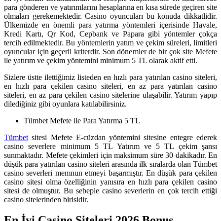
para gönderen ve yatırımlarını hesaplarına en kısa sürede geçiren site
olmaları gerekemektedir. Casino oyuncuları bu konuda dikkatlidir.
Ülkemizde en önemli para yatırma yöntemleri içerisinde Havale,
Kredi Kartı, Qr Kod, Cepbank ve Papara gibi yöntemler çokça
tercih edilmektedir. Bu yöntemlerin yatım ve çekim süreleri, limitleri
oyuncular için geçerli kriterdir. Son dönemler de bir çok site Mefete
ile yatırım ve çekim yöntemini minimum 5 TL olarak aktif etti.
Sizlere üstte ilettiğimiz listeden en hızlı para yatırılan casino siteleri,
en hızlı para çekilen casino siteleri, en az para yatırılan casino
siteleri, en az para çekilen casino sitelerine ulaşabilir. Yatırım yapıp
dilediğiniz gibi oyunlara katılabilirsiniz.
Tümbet Mefete ile Para Yatırma 5 TL
Tümbet
sitesi Mefete E-cüzdan yöntemini sitesine entegre ederek
casino severlere minimum 5 TL Yatırım ve 5 TL çekim şansı
sunmaktadır. Mefete çekimleri için maksimum süre 30 dakikadır. En
düşük para yatırılan casino siteleri arasında ilk sıralarda olan Tümbet
casino severleri memnun etmeyi başarmıştır. En düşük para çekilen
casino sitesi olma özelliğinin yanısıra en hızlı para çekilen casino
sitesi de olmuştur. Bu sebeple casino severlerin en çok tercih ettiği
casino sitelerinden birisidir.
En İyi Casino Siteleri 2026 Bonus