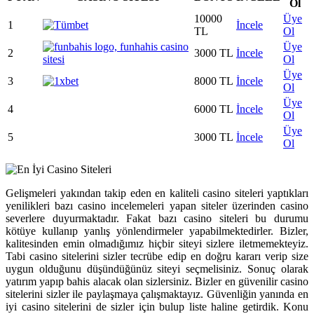
Ol
10000
Üye
1
İncele
TL
Ol
Üye
2
3000 TL
İncele
Ol
Üye
3
8000 TL
İncele
Ol
Üye
4
6000 TL
İncele
Ol
Üye
5
3000 TL
İncele
Ol
Gelişmeleri yakından takip eden en kaliteli casino siteleri yaptıkları
yenilikleri bazı casino incelemeleri yapan siteler üzerinden casino
severlere duyurmaktadır. Fakat bazı casino siteleri bu durumu
kötüye kullanıp yanlış yönlendirmeler yapabilmektedirler. Bizler,
kalitesinden emin olmadığımız hiçbir siteyi sizlere iletmemekteyiz.
Tabi casino sitelerini sizler tecrübe edip en doğru kararı verip size
uygun olduğunu düşündüğünüz siteyi seçmelisiniz. Sonuç olarak
yatırım yapıp bahis alacak olan sizlersiniz. Bizler en güvenilir casino
sitelerini sizler ile paylaşmaya çalışmaktayız. Güvenliğin yanında en
iyi casino sitelerini de sizler için bulup liste haline getirdik. Konu