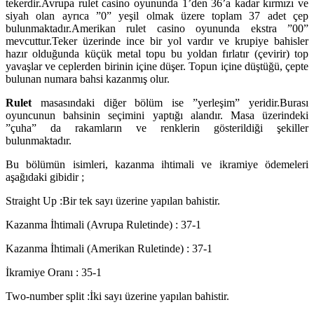
tekerdir.Avrupa rulet casino oyununda 1’den 36’a kadar kırmızı ve
siyah olan ayrıca ”0” yeşil olmak üzere toplam 37 adet çep
bulunmaktadır.Amerikan rulet casino oyununda ekstra ”00”
mevcuttur.Teker üzerinde ince bir yol vardır ve krupiye bahisler
hazır olduğunda küçük metal topu bu yoldan fırlatır (çevirir) top
yavaşlar ve ceplerden birinin içine düşer. Topun içine düştüğü, çepte
bulunan numara bahsi kazanmış olur.
Rulet
masasındaki diğer bölüm ise ”yerleşim” yeridir.Burası
oyuncunun bahsinin seçimini yaptığı alandır. Masa üzerindeki
”çuha” da rakamların ve renklerin gösterildiği şekiller
bulunmaktadır.
Bu bölümün isimleri, kazanma ihtimali ve ikramiye ödemeleri
aşağıdaki gibidir ;
Straight Up :Bir tek sayı üzerine yapılan bahistir.
Kazanma İhtimali (Avrupa Ruletinde) : 37-1
Kazanma İhtimali (Amerikan Ruletinde) : 37-1
İkramiye Oranı : 35-1
Two-number split :İki sayı üzerine yapılan bahistir.