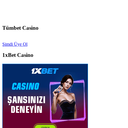
5
(100%)
90
votes
Tümbet Casino
Şimdi Üye Ol
1xBet Casino