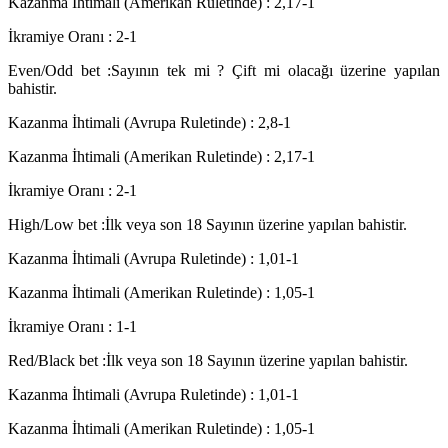
Kazanma İhtimali (Amerikan Ruletinde) : 2,17-1
İkramiye Oranı : 2-1
Even/Odd bet :Sayının tek mi ? Çift mi olacağı üzerine yapılan
bahistir.
Kazanma İhtimali (Avrupa Ruletinde) : 2,8-1
Kazanma İhtimali (Amerikan Ruletinde) : 2,17-1
İkramiye Oranı : 2-1
High/Low bet :İlk veya son 18 Sayının üzerine yapılan bahistir.
Kazanma İhtimali (Avrupa Ruletinde) : 1,01-1
Kazanma İhtimali (Amerikan Ruletinde) : 1,05-1
İkramiye Oranı : 1-1
Red/Black bet :İlk veya son 18 Sayının üzerine yapılan bahistir.
Kazanma İhtimali (Avrupa Ruletinde) : 1,01-1
Kazanma İhtimali (Amerikan Ruletinde) : 1,05-1