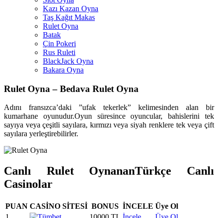
Kazı Kazan Oyna
Taş Kağıt Makas
Rulet Oyna
Batak
Çin Pokeri
Rus Ruleti
BlackJack Oyna
Bakara Oyna
Rulet Oyna – Bedava Rulet Oyna
Adını fransızca’daki ”ufak tekerlek” kelimesinden alan bir
kumarhane oyunudur.Oyun süresince oyuncular, bahislerini tek
sayıya veya çeşitli sayılara, kırmızı veya siyah renklere tek veya çift
sayılara yerleştirebilirler.
Canlı Rulet OynananTürkçe Canlı
Casinolar
PUAN
CASİNO SİTESİ
BONUS
İNCELE
Üye Ol
1
10000 TL
İncele
Üye Ol