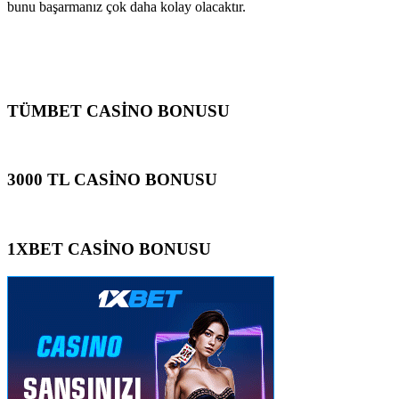
bunu başarmanız çok daha kolay olacaktır.
5
(100%)
89
votes
TÜMBET CASİNO BONUSU
3000 TL CASİNO BONUSU
1XBET CASİNO BONUSU