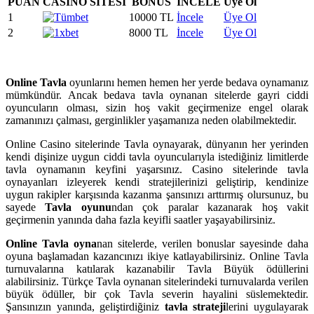
PUAN
CASİNO SİTESİ
BONUS
İNCELE
Üye Ol
1
10000 TL
İncele
Üye Ol
2
8000 TL
İncele
Üye Ol
Online Tavla
oyunlarını hemen hemen her yerde bedava oynamanız
mümkündür. Ancak bedava tavla oynanan sitelerde gayri ciddi
oyuncuların olması, sizin hoş vakit geçirmenize engel olarak
zamanınızı çalması, gerginlikler yaşamanıza neden olabilmektedir.
Online Casino sitelerinde Tavla oynayarak, dünyanın her yerinden
kendi dişinize uygun ciddi tavla oyuncularıyla istediğiniz limitlerde
tavla oynamanın keyfini yaşarsınız. Casino sitelerinde tavla
oynayanları izleyerek kendi stratejilerinizi geliştirip, kendinize
uygun rakipler karşısında kazanma şansınızı arttırmış olursunuz, bu
sayede
Tavla oyunu
ndan çok paralar kazanarak hoş vakit
geçirmenin yanında daha fazla keyifli saatler yaşayabilirsiniz.
Online Tavla oyna
nan sitelerde, verilen bonuslar sayesinde daha
oyuna başlamadan kazancınızı ikiye katlayabilirsiniz. Online Tavla
turnuvalarına katılarak kazanabilir Tavla Büyük ödüllerini
alabilirsiniz. Türkçe Tavla oynanan sitelerindeki turnuvalarda verilen
büyük ödüller, bir çok Tavla severin hayalini süslemektedir.
Şansınızın yanında, geliştirdiğiniz
tavla strateji
lerini uygulayarak