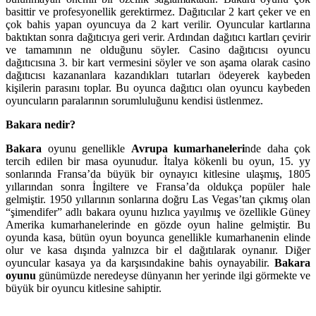
basittir ve profesyonellik gerektirmez. Dağıtıcılar 2 kart çeker ve en
çok bahis yapan oyuncuya da 2 kart verilir. Oyuncular kartlarına
baktıktan sonra dağıtıcıya geri verir. Ardından dağıtıcı kartları çevirir
ve tamamının ne olduğunu söyler. Casino dağıtıcısı oyuncu
dağıtıcısına 3. bir kart vermesini söyler ve son aşama olarak casino
dağıtıcısı kazananlara kazandıkları tutarları ödeyerek kaybeden
kişilerin parasını toplar. Bu oyunca dağıtıcı olan oyuncu kaybeden
oyuncuların paralarının sorumluluğunu kendisi üstlenmez.
Bakara nedir?
Bakara
oyunu genellikle
Avrupa kumarhaneleri
nde daha çok
tercih edilen bir masa oyunudur. İtalya kökenli bu oyun, 15. yy
sonlarında Fransa’da büyük bir oynayıcı kitlesine ulaşmış, 1805
yıllarından sonra İngiltere ve Fransa’da oldukça popüler hale
gelmiştir. 1950 yıllarının sonlarına doğru Las Vegas’tan çıkmış olan
“şimendifer” adlı bakara oyunu hızlıca yayılmış ve özellikle Güney
Amerika kumarhanelerinde en gözde oyun haline gelmiştir. Bu
oyunda kasa, bütün oyun boyunca genellikle kumarhanenin elinde
olur ve kasa dışında yalnızca bir el dağıtılarak oynanır. Diğer
oyuncular kasaya ya da karşısındakine bahis oynayabilir.
Bakara
oyunu
günümüzde neredeyse dünyanın her yerinde ilgi görmekte ve
büyük bir oyuncu kitlesine sahiptir.
Bakara nasıl oynanır
?