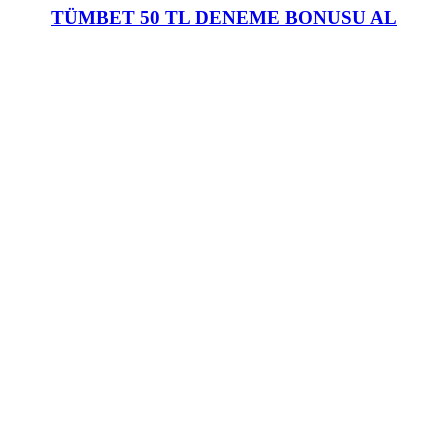
TÜMBET 50 TL DENEME BONUSU AL