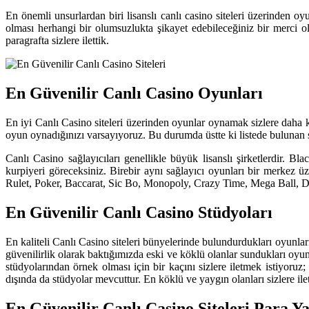
En önemli unsurlardan biri lisanslı canlı casino siteleri üzerinden oyun
olması herhangi bir olumsuzlukta şikayet edebileceğiniz bir merci old
paragrafta sizlere ilettik.
En Güvenilir Canlı Casino Oyunları
En iyi Canlı Casino siteleri üzerinden oyunlar oynamak sizlere daha 
oyun oynadığınızı varsayıyoruz. Bu durumda üstte ki listede bulunan si
Canlı Casino sağlayıcıları genellikle büyük lisanslı şirketlerdir. B
kurpiyeri göreceksiniz. Birebir aynı sağlayıcı oyunları bir merkez 
Rulet, Poker, Baccarat, Sic Bo, Monopoly, Crazy Time, Mega Ball, D
En Güvenilir Canlı Casino Stüdyoları
En kaliteli Canlı Casino siteleri bünyelerinde bulundurdukları oyunların
güvenilirlik olarak baktığımızda eski ve köklü olanlar sundukları oyun çe
stüdyolarından örnek olması için bir kaçını sizlere iletmek isti
dışında da stüdyolar mevcuttur. En köklü ve yaygın olanları sizlere ilet
En Güvenilir Canlı Casino Siteleri Para Y