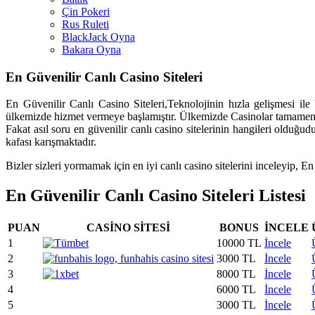
Çin Pokeri
Rus Ruleti
BlackJack Oyna
Bakara Oyna
En Güvenilir Canlı Casino Siteleri
En Güvenilir Canlı Casino Siteleri,Teknolojinin hızla gelişmesi il
ülkemizde hizmet vermeye başlamıştır. Ülkemizde Casinolar tamamen ya
Fakat asıl soru en güvenilir canlı casino sitelerinin hangileri olduğu
kafası karışmaktadır.
Bizler sizleri yormamak için en iyi canlı casino sitelerini inceleyip, En
En Güvenilir Canlı Casino Siteleri Listesi
PUAN
CASİNO SİTESİ
BONUS
İNCELE
1
10000 TL
İncele
2
3000 TL
İncele
3
8000 TL
İncele
4
6000 TL
İncele
5
3000 TL
İncele