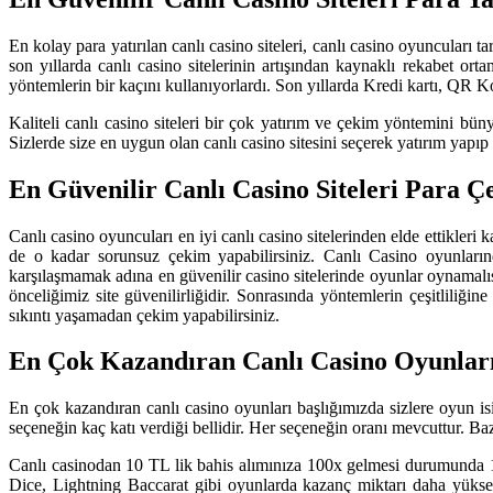
En kolay para yatırılan canlı casino siteleri, canlı casino oyuncuları
son yıllarda canlı casino sitelerinin artışından kaynaklı rekabet or
yöntemlerin bir kaçını kullanıyorlardı. Son yıllarda Kredi kartı, QR 
Kaliteli canlı casino siteleri bir çok yatırım ve çekim yöntemini bünye
Sizlerde size en uygun olan canlı casino sitesini seçerek yatırım yapıp
En Güvenilir Canlı Casino Siteleri Para 
Canlı casino oyuncuları en iyi canlı casino sitelerinden elde ettikleri
de o kadar sorunsuz çekim yapabilirsiniz. Canlı Casino oyunların
karşılaşmamak adına en güvenilir casino sitelerinde oyunlar oynamalısı
önceliğimiz site güvenilirliğidir. Sonrasında yöntemlerin çeşitliliği
sıkıntı yaşamadan çekim yapabilirsiniz.
En Çok Kazandıran Canlı Casino Oyunlar
En çok kazandıran canlı casino oyunları başlığımızda sizlere oyun is
seçeneğin kaç katı verdiği bellidir. Her seçeneğin oranı mevcuttur. Baz
Canlı casinodan 10 TL lik bahis alımınıza 100x gelmesi durumunda 10
Dice, Lightning Baccarat gibi oyunlarda kazanç miktarı daha yüksekt