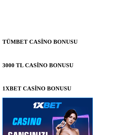
TÜMBET CASİNO BONUSU
3000 TL CASİNO BONUSU
1XBET CASİNO BONUSU