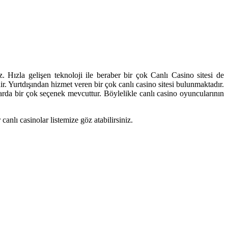
 Hızla gelişen teknoloji ile beraber bir çok Canlı Casino sitesi de
 Yurtdışından hizmet veren bir çok canlı casino sitesi bulunmaktadır.
arda bir çok seçenek mevcuttur. Böylelikle canlı casino oyuncularının
canlı casinolar listemize göz atabilirsiniz.