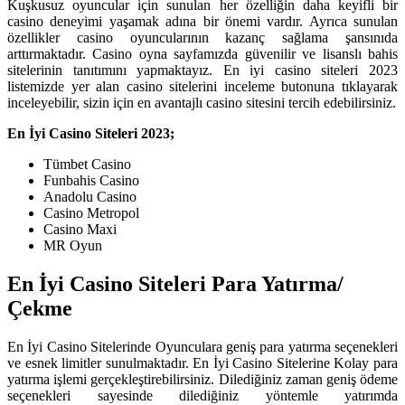
Kuşkusuz oyuncular için sunulan her özelliğin daha keyifli bir
casino deneyimi yaşamak adına bir önemi vardır. Ayrıca sunulan
özellikler casino oyuncularının kazanç sağlama şansınıda
arttırmaktadır. Casino oyna sayfamızda güvenilir ve lisanslı bahis
sitelerinin tanıtımını yapmaktayız. En iyi casino siteleri 2023
listemizde yer alan casino sitelerini inceleme butonuna tıklayarak
inceleyebilir, sizin için en avantajlı casino sitesini tercih edebilirsiniz.
En İyi Casino Siteleri 2023;
Tümbet Casino
Funbahis Casino
Anadolu Casino
Casino Metropol
Casino Maxi
MR Oyun
En İyi Casino Siteleri Para Yatırma/
Çekme
En İyi Casino Sitelerinde Oyunculara geniş para yatırma seçenekleri
ve esnek limitler sunulmaktadır. En İyi Casino Sitelerine Kolay para
yatırma işlemi gerçekleştirebilirsiniz. Dilediğiniz zaman geniş ödeme
seçenekleri sayesinde dilediğiniz yöntemle yatırımda