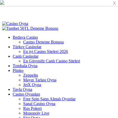
X
Bedava Casino
Casino Deneme Bonusu
Türkçe Casinolar
En iyi Casino Siteleri 2026
Canlı Casinolar
En Güvenilir Canlı Casino Siteleri
Tombala Oyna
Plinko
Zeppelin
Mayın Tarlası Oyna
JetX Oyna
Tavla Oyna
Casino Oyunları
Free Spin Satın Almalı Oyunlar
Sanal Casino Oyna
Rus Pokeri
Monopoly Live
Slot Oyna