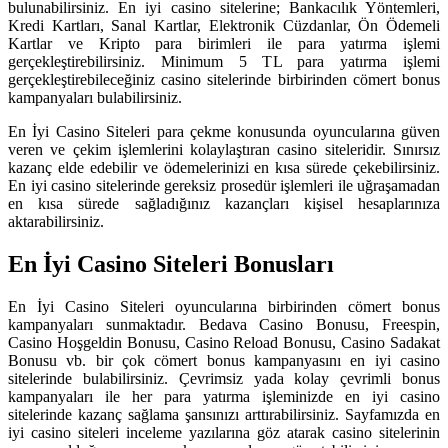
bulunabilirsiniz. En iyi casino sitelerine; Bankacılık Yöntemleri,
Kredi Kartları, Sanal Kartlar, Elektronik Cüzdanlar, Ön Ödemeli
Kartlar ve Kripto para birimleri ile para yatırma işlemi
gerçekleştirebilirsiniz. Minimum 5 TL para yatırma işlemi
gerçekleştirebileceğiniz casino sitelerinde birbirinden cömert bonus
kampanyaları bulabilirsiniz.
En İyi Casino Siteleri para çekme konusunda oyuncularına güven
veren ve çekim işlemlerini kolaylaştıran casino siteleridir. Sınırsız
kazanç elde edebilir ve ödemelerinizi en kısa sürede çekebilirsiniz.
En iyi casino sitelerinde gereksiz prosedür işlemleri ile uğraşamadan
en kısa sürede sağladığınız kazançları kişisel hesaplarınıza
aktarabilirsiniz.
En İyi Casino Siteleri Bonusları
En İyi Casino Siteleri oyuncularına birbirinden cömert bonus
kampanyaları sunmaktadır. Bedava Casino Bonusu, Freespin,
Casino Hoşgeldin Bonusu, Casino Reload Bonusu, Casino Sadakat
Bonusu vb. bir çok cömert bonus kampanyasını en iyi casino
sitelerinde bulabilirsiniz. Çevrimsiz yada kolay çevrimli bonus
kampanyaları ile her para yatırma işleminizde en iyi casino
sitelerinde kazanç sağlama şansınızı arttırabilirsiniz. Sayfamızda en
iyi casino siteleri inceleme yazılarına göz atarak casino sitelerinin