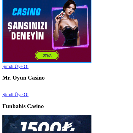
Şimdi Üye Ol
Mr. Oyun Casino
Şimdi Üye Ol
Funbahis Casino