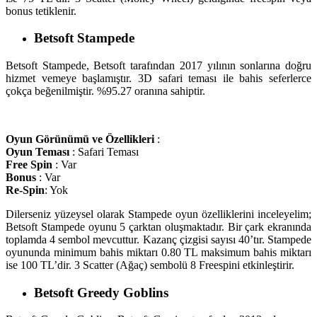
bonus tetiklenir.
Betsoft Stampede
Betsoft Stampede, Betsoft tarafından 2017 yılının sonlarına doğru
hizmet vemeye başlamıştır. 3D safari teması ile bahis seferlerce
çokça beğenilmiştir. %95.27 oranına sahiptir.
Oyun Görünümü ve Özellikleri
:
Oyun Teması
: Safari Teması
Free Spin
: Var
Bonus
: Var
Re-Spin
: Yok
Dilerseniz yüzeysel olarak Stampede oyun özelliklerini inceleyelim;
Betsoft Stampede oyunu 5 çarktan oluşmaktadır. Bir çark ekranında
toplamda 4 sembol mevcuttur. Kazanç çizgisi sayısı 40’tır. Stampede
oyununda minimum bahis miktarı 0.80 TL maksimum bahis miktarı
ise 100 TL’dir. 3 Scatter (Ağaç) sembolü 8 Freespini etkinleştirir.
Betsoft Greedy Goblins