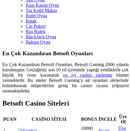
Kazı Kazan Oyna
Taş Kağıt Makas
Rulet Oyna
Batak
Çin Pokeri
Rus Ruleti
BlackJack Oyna
Bakara Oyna
En Çok Kazandıran Betsoft Oyunları
En Çok Kazandıran Betsoft Oyunları, Betsoft Gaming 2006 yılında
kurulmuştur. Geçtiğimiz son 10 yıl içerisinde yaptığı yeniliklerle çok
büyük bir ivme kazanarak
en iyi casino sitelerine
hizmet
vermektedir. Bu siteler Betsoft Gaming’e ait oyunları sitelerinde
bulundurarak müşterilerine geniş bir casino oyunu yelpazesi
sunmaktadırlar.
Betsoft Casino Siteleri
Üye
PUAN
CASİNO SİTESİ
BONUS
İNCELE
Ol
10000
Üye
1
İncele