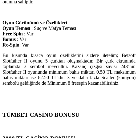
oranına sahiptir.
Oyun Görünümü ve Özellikleri
:
Oyun Teması
: Suç ve Mafya Teması
Free Spin
: Var
Bonus
: Var
Re-Spin
: Var
Bu kısımda kısaca oyun özelliklerini sizlere iletelim; Betsoft
Slotfather II oyunu 5 çarktan oluşmaktadır. Bir çark ekranında
toplamda 3 sembol mevcuttur. Kazanç çizgisi sayısı 243’tür.
Slotfather II oyununda minimum bahis miktarı 0.50 TL maksimum
bahis miktarı ise 62.50 TL’dir. 3 ve daha fazla Scatter (kamyon)
sembolü geldiğinde de Minimum 8 freespin kazanabilirsiniz.
5
(100%)
4
votes
TÜMBET CASİNO BONUSU