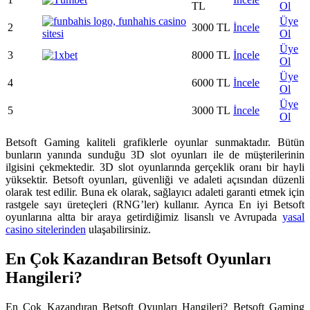
TL
Ol
Üye
2
3000 TL
İncele
Ol
Üye
3
8000 TL
İncele
Ol
Üye
4
6000 TL
İncele
Ol
Üye
5
3000 TL
İncele
Ol
Betsoft Gaming kaliteli grafiklerle oyunlar sunmaktadır. Bütün
bunların yanında sunduğu 3D slot oyunları ile de müşterilerinin
ilgisini çekmektedir. 3D slot oyunlarında gerçeklik oranı bir hayli
yüksektir. Betsoft oyunları, güvenliği ve adaleti açısından düzenli
olarak test edilir. Buna ek olarak, sağlayıcı adaleti garanti etmek için
rastgele sayı üreteçleri (RNG’ler) kullanır. Ayrıca En iyi Betsoft
oyunlarına altta bir araya getirdiğimiz lisanslı ve Avrupada
yasal
casino sitelerinden
ulaşabilirsiniz.
En Çok Kazandıran Betsoft Oyunları
Hangileri?
En Çok Kazandıran Betsoft Oyunları Hangileri? Betsoft Gaming