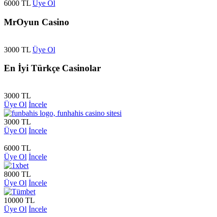
6000 TL
Üye Ol
MrOyun Casino
3000 TL
Üye Ol
En İyi Türkçe Casinolar
3000 TL
Üye Ol
İncele
3000 TL
Üye Ol
İncele
6000 TL
Üye Ol
İncele
8000 TL
Üye Ol
İncele
10000 TL
Üye Ol
İncele