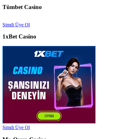
Tümbet Casino
Şimdi Üye Ol
1xBet Casino
Şimdi Üye Ol