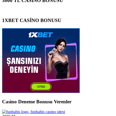
3000 TL CASİNO BONUSU
1XBET CASİNO BONUSU
Casino Deneme Bonusu Verenler