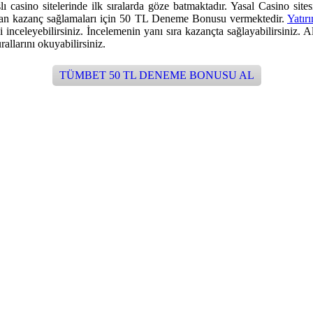
 casino sitelerinde ilk sıralarda göze batmaktadır. Yasal Casino sites
adan kazanç sağlamaları için 50 TL Deneme Bonusu vermektedir.
Yatır
nceleyebilirsiniz. İncelemenin yanı sıra kazançta sağlayabilirsiniz. Alt
allarını okuyabilirsiniz.
TÜMBET 50 TL DENEME BONUSU AL