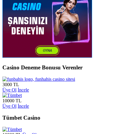
Casino Deneme Bonusu Verenler
3000 TL
Üye Ol
İncele
10000 TL
Üye Ol
İncele
Tümbet Casino