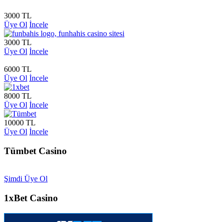
3000 TL
Üye Ol
İncele
3000 TL
Üye Ol
İncele
6000 TL
Üye Ol
İncele
8000 TL
Üye Ol
İncele
10000 TL
Üye Ol
İncele
Tümbet Casino
Şimdi Üye Ol
1xBet Casino