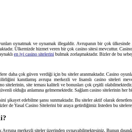
oyunları oynatmak ve oynamak illegaldir. Avrupanın bir çok ülkesinde 
ktadır. Ülkemizde hizmet veren bir çok casino sitesi mevcuttur. Casino s
kaynaklı
en iyi casino sitelerini
bulmak zorlaşmaktadır. Bizler de bu sebepl
erlere daha çok güven verdiği için bu siteler aranmaktadır. Casino oyunl
liğini kanıtlamış avrupa merkezli ve lisanslı casino siteleri mevcut
o sitelerinin, site teması kaliteli ve bonusları çok çeşitli olabilmekted
e güvenli olduğu anlamına gelmemektedir. Sağlam casino sitelerinin her bi
ni şikayet edebilme şansı sunmaktadır. Bu siteler aktif olarak denetlen
zler de Yasal Casino Sitelerini bir araya getirdiğimiz listeden bu sitelere
li?
k Avrupa merkezli siteler üzerinden oynayabilmektesiniz. Bunun dışında 