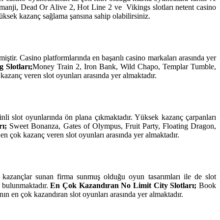
anji, Dead Or Alive 2, Hot Line 2 ve Vikings slotları netent casino
üksek kazanç sağlama şansına sahip olabilirsiniz.
ştir. Casino platformlarında en başarılı casino markaları arasında yer
Slotları;
Money Train 2, Iron Bank, Wild Chapo, Templar Tumble,
nç veren slot oyunları arasında yer almaktadır.
nli slot oyunlarında ön plana çıkmaktadır. Yüksek kazanç çarpanları
ı;
Sweet Bonanza, Gates of Olympus, Fruit Party, Floating Dragon,
çok kazanç veren slot oyunları arasında yer almaktadır.
 kazançlar sunan firma sunmuş olduğu oyun tasarımları ile de slot
rı bulunmaktadır.
En Çok Kazandıran No Limit City Slotları;
Book
n en çok kazandıran slot oyunları arasında yer almaktadır.