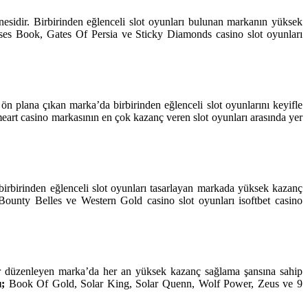
esidir. Birbirinden eğlenceli slot oyunları bulunan markanın yüksek
s Book, Gates Of Persia ve Sticky Diamonds casino slot oyunları
ön plana çıkan marka’da birbirinden eğlenceli slot oyunlarını keyifle
t casino markasının en çok kazanç veren slot oyunları arasında yer
a birbirinden eğlenceli slot oyunları tasarlayan markada yüksek kazanç
ounty Belles ve Western Gold casino slot oyunları isoftbet casino
lar düzenleyen marka’da her an yüksek kazanç sağlama şansına sahip
ı;
Book Of Gold, Solar King, Solar Quenn, Wolf Power, Zeus ve 9