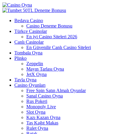
Bedava Casino
Casino Deneme Bonusu
Türkçe Casinolar
En iyi Casino Siteleri 2026
Canlı Casinolar
En Güvenilir Canlı Casino Siteleri
Tombala Oyna
Plinko
Zeppelin
Mayın Tarlası Oyna
JetX Oyna
Tavla Oyna
Casino Oyunları
Free Spin Satın Almalı Oyunlar
Sanal Casino Oyna
Rus Pokeri
Monopoly Live
Slot Oyna
Kazı Kazan Oyna
Taş Kağıt Makas
Rulet Oyna
Batak