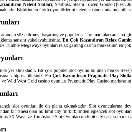
azandıran Netent Slotları;
Starbust, Steam Tower, Gonzo Quest, Jum
tadır. Birbirinden farklı oyun türlerini netent casinosunda bulabilir y
unları
adından söz ettirmeyi başarmış ve popüler casino markaları arasına girmi
ğlama şansını yakalayabilirsiniz.
En Çok Kazandıran Relax Gaming 
mble Megaways oyunları relax gaming casino markasının en çok kaza
yunları
da yer almaktadır. Bir çok popüler slot oyunu bulunan marka freespi
na sahip olabilirsiniz.
En Çok Kazandıran Pragmatic Play Slotlar
Wild West Gold casino oyunları Pragmatic Play Casino markasının en 
unları
çlı slot oyunları ile ön plana çıkmaktadır. Slot oyuncularına dev
ndan bir tanesi olan no limit city ‘in birbirinden eğlenceli slot oyunla
ous 5X Ways ve Tombstone Slot Oyunları no limit city casino markasını
rı