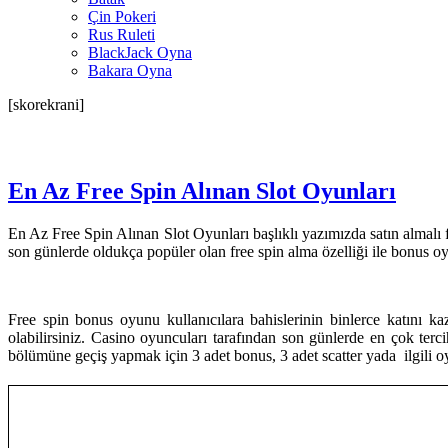
Çin Pokeri
Rus Ruleti
BlackJack Oyna
Bakara Oyna
[skorekrani]
En Az Free Spin Alınan Slot Oyunları
En Az Free Spin Alınan Slot Oyunları başlıklı yazımızda satın almalı fr
son günlerde oldukça popüler olan free spin alma özelliği ile bonus oy
Free spin bonus oyunu kullanıcılara bahislerinin binlerce katını k
olabilirsiniz. Casino oyuncuları tarafından son günlerde en çok terc
bölümüne geçiş yapmak için 3 adet bonus, 3 adet scatter yada ilgili 