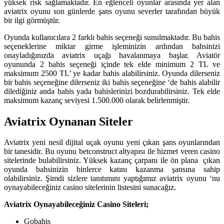
yüksek risk sağlamaktadır. En eğlenceli oyunlar arasında yer alan
aviatrix oyunu son günlerde şans oyunu severler tarafından büyük
bir ilgi görmüştür.
Oyunda kullanıcılara 2 farklı bahis seçeneği sunulmaktadır. Bu bahis
seçeneklerine miktar girme işleminizin ardından bahsinizi
onayladığınızda aviatrix uçağı havalanmaya başlar. Aviatör
oyununda 2 bahis seçeneği içinde tek elde minimum 2 TL ve
maksimum 2500 TL’ ye kadar bahis alabilirsiniz. Oyunda dilerseniz
bir bahis seçeneğine dilerseniz iki bahis seçeneğine ‘de bahis alabilir
dilediğiniz anda bahis yada bahislerinizi bozdurabilirsiniz. Tek elde
maksimum kazanç seviyesi 1.500.000 olarak belirlenmiştir.
Aviatrix Oynanan Siteler
Aviatrix yeni nesil dijital uçak oyunu yeni çıkan şans oyunlarından
bir tanesidir. Bu oyunu betconstruct altyapısı ile hizmet veren casino
sitelerinde bulabilirsiniz. Yüksek kazanç çarpanı ile ön plana çıkan
oyunda bahsinizin binlerce katını kazanma şansına sahip
olabilirsiniz. Şimdi sizlere tanıtımını yaptığımız aviatrix oyunu ‘nu
oynayabileceğiniz casino sitelerinin listesini sunacağız.
Aviatrix Oynayabileceğiniz Casino Siteleri;
Gobahis