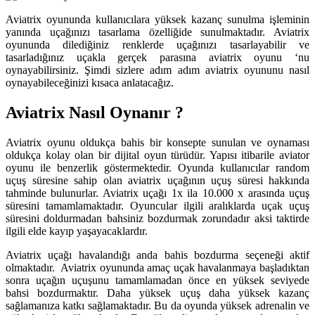
Aviatrix oyununda kullanıcılara yüksek kazanç sunulma işleminin
yanında uçağınızı tasarlama özelliğide sunulmaktadır. Aviatrix
oyununda dilediğiniz renklerde uçağınızı tasarlayabilir ve
tasarladığınız uçakla gerçek parasına aviatrix oyunu ‘nu
oynayabilirsiniz. Şimdi sizlere adım adım aviatrix oyununu nasıl
oynayabileceğinizi kısaca anlatacağız.
Aviatrix Nasıl Oynanır ?
Aviatrix oyunu oldukça bahis bir konsepte sunulan ve oynaması
oldukça kolay olan bir dijital oyun türüdür. Yapısı itibarile aviator
oyunu ile benzerlik göstermektedir. Oyunda kullanıcılar random
uçuş süresine sahip olan aviatrix uçağının uçuş süresi hakkında
tahminde bulunurlar. Aviatrix uçağı 1x ila 10.000 x arasında uçuş
süresini tamamlamaktadır. Oyuncular ilgili aralıklarda uçak uçuş
süresini doldurmadan bahsiniz bozdurmak zorundadır aksi taktirde
ilgili elde kayıp yaşayacaklardır.
Aviatrix uçağı havalandığı anda bahis bozdurma seçeneği aktif
olmaktadır. Aviatrix oyununda amaç uçak havalanmaya başladıktan
sonra uçağın uçuşunu tamamlamadan önce en yüksek seviyede
bahsi bozdurmaktır. Daha yüksek uçuş daha yüksek kazanç
sağlamanıza katkı sağlamaktadır. Bu da oyunda yüksek adrenalin ve