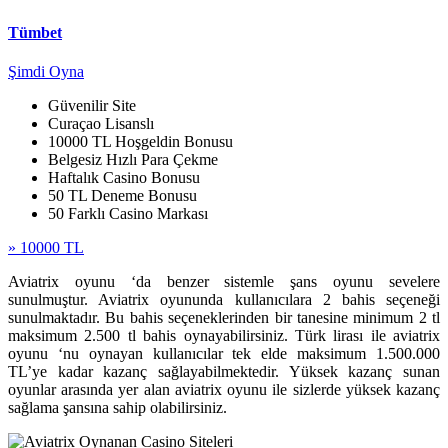
Tümbet
Şimdi Oyna
Güvenilir Site
Curaçao Lisanslı
10000 TL Hoşgeldin Bonusu
Belgesiz Hızlı Para Çekme
Haftalık Casino Bonusu
50 TL Deneme Bonusu
50 Farklı Casino Markası
» 10000 TL
Aviatrix oyunu ‘da benzer sistemle şans oyunu sevelere
sunulmuştur. Aviatrix oyununda kullanıcılara 2 bahis seçeneği
sunulmaktadır. Bu bahis seçeneklerinden bir tanesine minimum 2 tl
maksimum 2.500 tl bahis oynayabilirsiniz. Türk lirası ile aviatrix
oyunu ‘nu oynayan kullanıcılar tek elde maksimum 1.500.000
TL’ye kadar kazanç sağlayabilmektedir. Yüksek kazanç sunan
oyunlar arasında yer alan aviatrix oyunu ile sizlerde yüksek kazanç
sağlama şansına sahip olabilirsiniz.