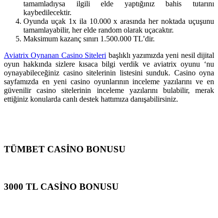
tamamladıysa ilgili elde yaptığınız bahis tutarını
kaybedilecektir.
Oyunda uçak 1x ila 10.000 x arasında her noktada uçuşunu
tamamlayabilir, her elde random olarak uçacaktır.
Maksimum kazanç sınırı 1.500.000 TL’dir.
Aviatrix Oynanan Casino Siteleri
başlıklı yazımızda yeni nesil dijital
oyun hakkında sizlere kısaca bilgi verdik ve aviatrix oyunu ‘nu
oynayabileceğiniz casino sitelerinin listesini sunduk. Casino oyna
sayfamızda en yeni casino oyunlarının inceleme yazılarını ve en
güvenilir casino sitelerinin inceleme yazılarını bulabilir, merak
ettiğiniz konularda canlı destek hattımıza danışabilirsiniz.
5
(100%)
1
vote
TÜMBET CASİNO BONUSU
3000 TL CASİNO BONUSU