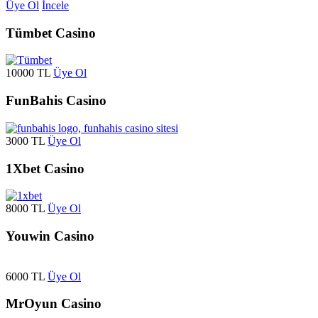
Üye Ol
İncele
Tümbet Casino
10000 TL
Üye Ol
FunBahis Casino
3000 TL
Üye Ol
1Xbet Casino
8000 TL
Üye Ol
Youwin Casino
6000 TL
Üye Ol
MrOyun Casino