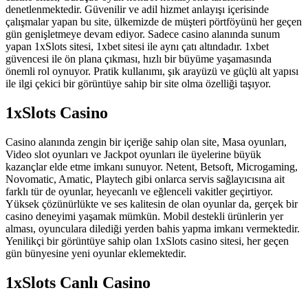
denetlenmektedir. Güvenilir ve adil hizmet anlayışı içerisinde
çalışmalar yapan bu site, ülkemizde de müşteri pörtföyünü her geçen
gün genişletmeye devam ediyor. Sadece casino alanında sunum
yapan 1xSlots sitesi, 1xbet sitesi ile aynı çatı altındadır. 1xbet
güvencesi ile ön plana çıkması, hızlı bir büyüme yaşamasında
önemli rol oynuyor. Pratik kullanımı, şık arayüzü ve güçlü alt yapısı
ile ilgi çekici bir görüntüye sahip bir site olma özelliği taşıyor.
1xSlots Casino
Casino alanında zengin bir içeriğe sahip olan site, Masa oyunları,
Video slot oyunları ve Jackpot oyunları ile üyelerine büyük
kazançlar elde etme imkanı sunuyor. Netent, Betsoft, Microgaming,
Novomatic, Amatic, Playtech gibi onlarca servis sağlayıcısına ait
farklı tür de oyunlar, heyecanlı ve eğlenceli vakitler geçirtiyor.
Yüksek çözünürlükte ve ses kalitesin de olan oyunlar da, gerçek bir
casino deneyimi yaşamak mümkün. Mobil destekli ürünlerin yer
alması, oyunculara dilediği yerden bahis yapma imkanı vermektedir.
Yenilikçi bir görüntüye sahip olan 1xSlots casino sitesi, her geçen
gün bünyesine yeni oyunlar eklemektedir.
1xSlots Canlı Casino