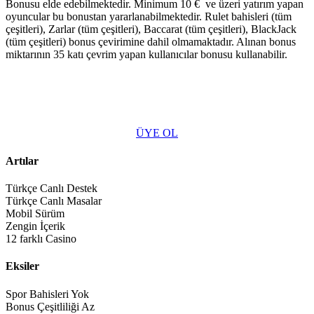
Bonusu elde edebilmektedir. Minimum 10 € ve üzeri yatırım yapan
oyuncular bu bonustan yararlanabilmektedir. Rulet bahisleri (tüm
çeşitleri), Zarlar (tüm çeşitleri), Baccarat (tüm çeşitleri), BlackJack
(tüm çeşitleri) bonus çevirimine dahil olmamaktadır. Alınan bonus
miktarının 35 katı çevrim yapan kullanıcılar bonusu kullanabilir.
5
(100%)
31
votes
ÜYE OL
Artılar
Türkçe Canlı Destek
Türkçe Canlı Masalar
Mobil Sürüm
Zengin İçerik
12 farklı Casino
Eksiler
Spor Bahisleri Yok
Bonus Çeşitliliği Az