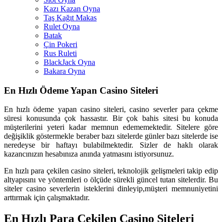
Kazı Kazan Oyna
Taş Kağıt Makas
Rulet Oyna
Batak
Çin Pokeri
Rus Ruleti
BlackJack Oyna
Bakara Oyna
En Hızlı Ödeme Yapan Casino Siteleri
En hızlı ödeme yapan casino siteleri, casino severler para çekme
süresi konusunda çok hassastır. Bir çok bahis sitesi bu konuda
müşterilerini yeteri kadar memnun edememektedir. Sitelere göre
değişiklik göstermekle beraber bazı sitelerde günler bazı sitelerde ise
neredeyse bir haftayı bulabilmektedir. Sizler de haklı olarak
kazancınızın hesabınıza anında yatmasını istiyorsunuz.
En hızlı para çekilen casino siteleri, teknolojik gelişmeleri takip edip
altyapısını ve yöntemleri o ölçüde sürekli güncel tutan sitelerdir. Bu
siteler casino severlerin isteklerini dinleyip,müşteri memnuniyetini
arttırmak için çalışmaktadır.
En Hızlı Para Çekilen Casino Siteleri