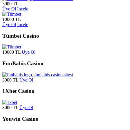
3000 TL
Üye Ol
İncele
10000 TL
Üye Ol
İncele
Tümbet Casino
10000 TL
Üye Ol
FunBahis Casino
3000 TL
Üye Ol
1Xbet Casino
8000 TL
Üye Ol
Youwin Casino