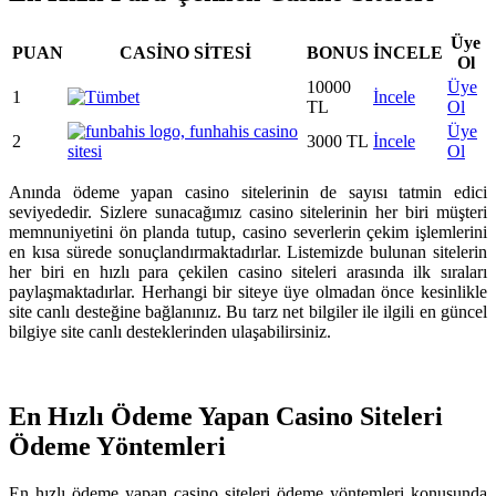
Üye
PUAN
CASİNO SİTESİ
BONUS
İNCELE
Ol
10000
Üye
1
İncele
TL
Ol
Üye
2
3000 TL
İncele
Ol
Anında ödeme yapan casino sitelerinin de sayısı tatmin edici
seviyededir. Sizlere sunacağımız casino sitelerinin her biri müşteri
memnuniyetini ön planda tutup, casino severlerin çekim işlemlerini
en kısa sürede sonuçlandırmaktadırlar. Listemizde bulunan sitelerin
her biri en hızlı para çekilen casino siteleri arasında ilk sıraları
paylaşmaktadırlar. Herhangi bir siteye üye olmadan önce kesinlikle
site canlı desteğine bağlanınız. Bu tarz net bilgiler ile ilgili en güncel
bilgiye site canlı desteklerinden ulaşabilirsiniz.
En Hızlı Ödeme Yapan Casino Siteleri
Ödeme Yöntemleri
En hızlı ödeme yapan casino siteleri ödeme yöntemleri konusunda