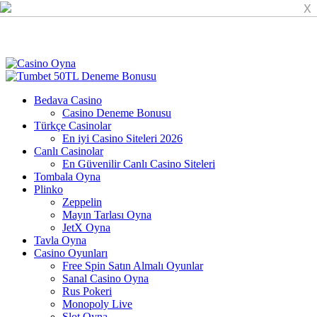
X
Bedava Casino
Casino Deneme Bonusu
Türkçe Casinolar
En iyi Casino Siteleri 2026
Canlı Casinolar
En Güvenilir Canlı Casino Siteleri
Tombala Oyna
Plinko
Zeppelin
Mayın Tarlası Oyna
JetX Oyna
Tavla Oyna
Casino Oyunları
Free Spin Satın Almalı Oyunlar
Sanal Casino Oyna
Rus Pokeri
Monopoly Live
Slot Oyna