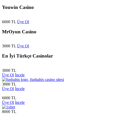
Youwin Casino
6000 TL
Üye Ol
MrOyun Casino
3000 TL
Üye Ol
En İyi Türkçe Casinolar
3000 TL
Üye Ol
İncele
3000 TL
Üye Ol
İncele
6000 TL
Üye Ol
İncele
8000 TL