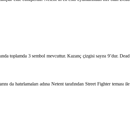
nında toplamda 3 sembol mevcuttur. Kazanç çizgisi sayısı 9’dur. Dead
nı da hatırlamaları adına Netent tarafından Street Fighter teması ile