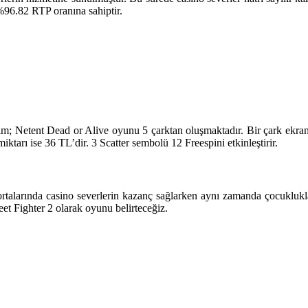
 %96.82 RTP oranına sahiptir.
elim; Netent Dead or Alive oyunu 5 çarktan oluşmaktadır. Bir çark ekra
rı ise 36 TL’dir. 3 Scatter sembolü 12 Freespini etkinleştirir.
talarında casino severlerin kazanç sağlarken aynı zamanda çocuklukları
eet Fighter 2 olarak oyunu belirteceğiz.