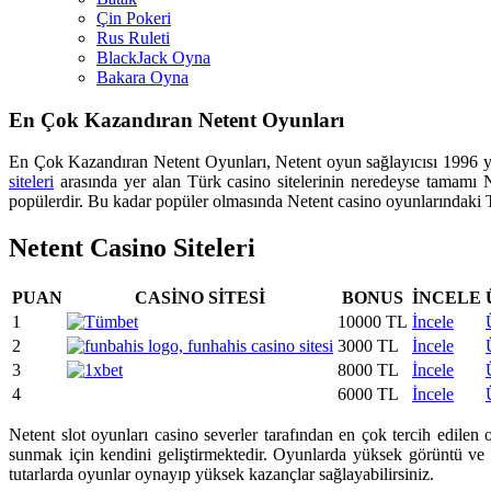
Çin Pokeri
Rus Ruleti
BlackJack Oyna
Bakara Oyna
En Çok Kazandıran Netent Oyunları
En Çok Kazandıran Netent Oyunları, Netent oyun sağlayıcısı 1996 yıl
siteleri
arasında yer alan Türk casino sitelerinin neredeyse tamamı N
popülerdir. Bu kadar popüler olmasında Netent casino oyunlarındaki Tür
Netent Casino Siteleri
PUAN
CASİNO SİTESİ
BONUS
İNCELE
1
10000 TL
İncele
2
3000 TL
İncele
3
8000 TL
İncele
4
6000 TL
İncele
Netent slot oyunları casino severler tarafından en çok tercih edilen 
sunmak için kendini geliştirmektedir. Oyunlarda yüksek görüntü ve 
tutarlarda oyunlar oynayıp yüksek kazançlar sağlayabilirsiniz.