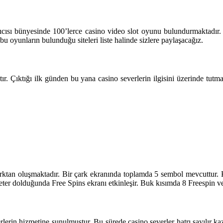
ısı bünyesinde 100’lerce casino video slot oyunu bulundurmaktadır.
bu oyunların bulunduğu siteleri liste halinde sizlere paylaşacağız.
. Çıktığı ilk günden bu yana casino severlerin ilgisini üzerinde tutma
rktan oluşmaktadır. Bir çark ekranında toplamda 5 sembol mevcuttur.
er dolduğunda Free Spins ekranı etkinleşir. Buk kısımda 8 Freespin ver
erin hizmetine sunulmuştur. Bu sürede casino severler hatrı sayılır kaz