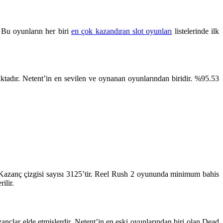
 Bu oyunların her biri
en çok kazandıran slot oyunları
listelerinde ilk
ktadır. Netent’in en sevilen ve oynanan oyunlarından biridir. %95.53
 Kazanç çizgisi sayısı 3125’tir. Reel Rush 2 oyununda minimum bahis
ilir.
ançlar elde etmişlerdir. Netent’in en eski oyunlarından biri olan Dead