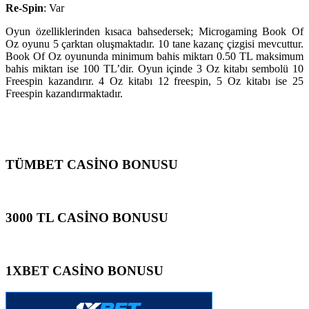
Re-Spin
: Var
Oyun özelliklerinden kısaca bahsedersek; Microgaming Book Of
Oz oyunu 5 çarktan oluşmaktadır. 10 tane kazanç çizgisi mevcuttur.
Book Of Oz oyununda minimum bahis miktarı 0.50 TL maksimum
bahis miktarı ise 100 TL’dir. Oyun içinde 3 Oz kitabı sembolü 10
Freespin kazandırır. 4 Oz kitabı 12 freespin, 5 Oz kitabı ise 25
Freespin kazandırmaktadır.
5
(100%)
7
votes
TÜMBET CASİNO BONUSU
3000 TL CASİNO BONUSU
1XBET CASİNO BONUSU