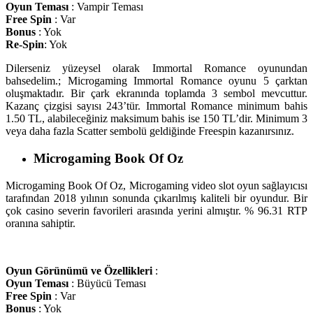
Oyun Teması
: Vampir Teması
Free Spin
: Var
Bonus
: Yok
Re-Spin
: Yok
Dilerseniz yüzeysel olarak Immortal Romance oyunundan
bahsedelim.; Microgaming Immortal Romance oyunu 5 çarktan
oluşmaktadır. Bir çark ekranında toplamda 3 sembol mevcuttur.
Kazanç çizgisi sayısı 243’tür. Immortal Romance minimum bahis
1.50 TL, alabileceğiniz maksimum bahis ise 150 TL’dir. Minimum 3
veya daha fazla Scatter sembolü geldiğinde Freespin kazanırsınız.
Microgaming Book Of Oz
Microgaming Book Of Oz, Microgaming video slot oyun sağlayıcısı
tarafından 2018 yılının sonunda çıkarılmış kaliteli bir oyundur. Bir
çok casino severin favorileri arasında yerini almıştır. % 96.31 RTP
oranına sahiptir.
Oyun Görünümü ve Özellikleri
:
Oyun Teması
: Büyücü Teması
Free Spin
: Var
Bonus
: Yok