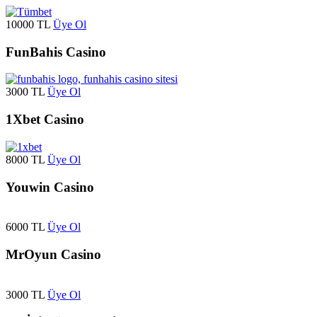
10000 TL
Üye Ol
FunBahis Casino
3000 TL
Üye Ol
1Xbet Casino
8000 TL
Üye Ol
Youwin Casino
6000 TL
Üye Ol
MrOyun Casino
3000 TL
Üye Ol