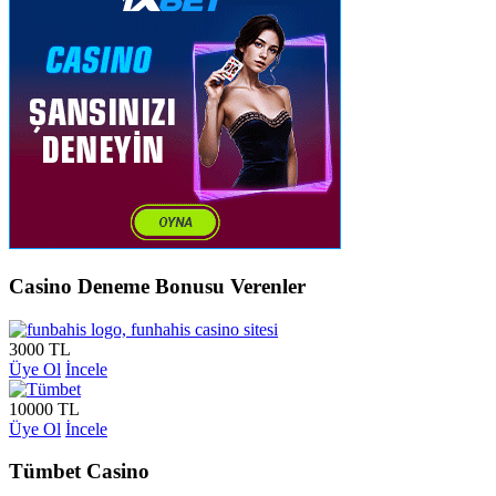
Casino Deneme Bonusu Verenler
3000 TL
Üye Ol
İncele
10000 TL
Üye Ol
İncele
Tümbet Casino