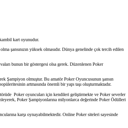
skambil kart oyunudur.
ılı olma şansınızın yüksek olmasıdır. Dünya genelinde çok tercih edilen
uvaları bunun bir göstergesi olsa gerek. Düzenlenen Poker
nerek Şampiyon olmuştur. Bu amatör Poker Oyuncusunun şansın
püleritesinin artmasında önemli bir yapı taşı oluşturmaktadır.
törüde Poker oyuncuları için kendileri geliştirmekte ve Poker severler
üzenleyerek, Poker Şampiyonlarına milyonlarca değerinde Poker Ödülleri
ularına karşı oynayabilmektedir. Online Poker siteleri sayesinde