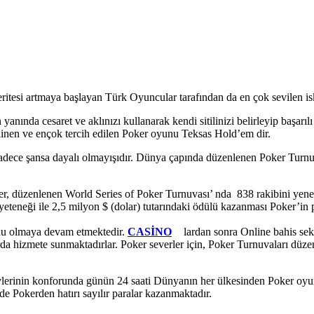
ritesi artmaya başlayan Türk Oyuncular tarafından da en çok sevilen i
yanında cesaret ve aklınızı kullanarak kendi sitilinizi belirleyip başar
linen ve ençok tercih edilen Poker oyunu Teksas Hold’em dir.
 sadece şansa dayalı olmayışıdır. Dünya çapında düzenlenen Poker Turn
r, düzenlenen World Series of Poker Turnuvası’ nda 838 rakibini ye
teneği ile 2,5 milyon $ (dolar) tutarındaki ödülü kazanması Poker’in po
yunu olmaya devam etmektedir.
CASINO
lardan sonra Online bahis sek
larda hizmete sunmaktadırlar. Poker severler için, Poker Turnuvaları d
lerinin konforunda günün 24 saati Dünyanın her ülkesinden Poker oyunc
de Pokerden hatırı sayılır paralar kazanmaktadır.