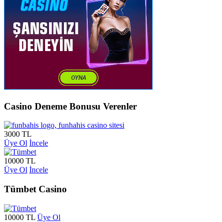
Casino Deneme Bonusu Verenler
3000 TL
Üye Ol
İncele
10000 TL
Üye Ol
İncele
Tümbet Casino
10000 TL
Üye Ol