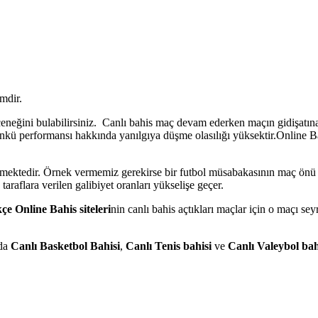
mdir.
eneğini bulabilirsiniz. Canlı bahis maç devam ederken maçın gidişatına g
ü performansı hakkında yanılgıya düşme olasılığı yüksektir.Online Bah
nmektedir. Örnek vermemiz gerekirse bir futbol müsabakasının maç önü y
raflara verilen galibiyet oranları yükselişe geçer.
çe Online Bahis siteleri
nin canlı bahis açtıkları maçlar için o maçı se
nda
Canlı Basketbol Bahisi
,
Canlı Tenis bahisi
ve
Canlı Valeybol bah