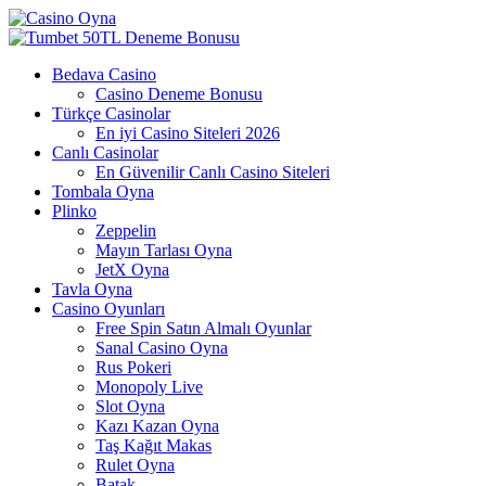
Bedava Casino
Casino Deneme Bonusu
Türkçe Casinolar
En iyi Casino Siteleri 2026
Canlı Casinolar
En Güvenilir Canlı Casino Siteleri
Tombala Oyna
Plinko
Zeppelin
Mayın Tarlası Oyna
JetX Oyna
Tavla Oyna
Casino Oyunları
Free Spin Satın Almalı Oyunlar
Sanal Casino Oyna
Rus Pokeri
Monopoly Live
Slot Oyna
Kazı Kazan Oyna
Taş Kağıt Makas
Rulet Oyna
Batak