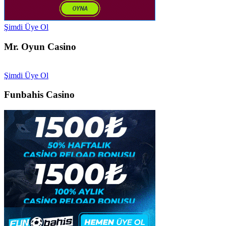
Şimdi Üye Ol
Mr. Oyun Casino
Şimdi Üye Ol
Funbahis Casino