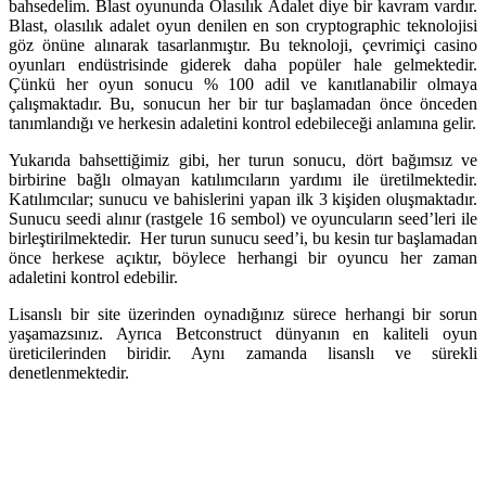
bahsedelim. Blast oyununda Olasılık Adalet diye bir kavram vardır.
Blast, olasılık adalet oyun denilen en son cryptographic teknolojisi
göz önüne alınarak tasarlanmıştır. Bu teknoloji, çevrimiçi casino
oyunları endüstrisinde giderek daha popüler hale gelmektedir.
Çünkü her oyun sonucu % 100 adil ve kanıtlanabilir olmaya
çalışmaktadır. Bu, sonucun her bir tur başlamadan önce önceden
tanımlandığı ve herkesin adaletini kontrol edebileceği anlamına gelir.
Yukarıda bahsettiğimiz gibi, her turun sonucu, dört bağımsız ve
birbirine bağlı olmayan katılımcıların yardımı ile üretilmektedir.
Katılımcılar; sunucu ve bahislerini yapan ilk 3 kişiden oluşmaktadır.
Sunucu seedi alınır (rastgele 16 sembol) ve oyuncuların seed’leri ile
birleştirilmektedir. Her turun sunucu seed’i, bu kesin tur başlamadan
önce herkese açıktır, böylece herhangi bir oyuncu her zaman
adaletini kontrol edebilir.
Lisanslı bir site üzerinden oynadığınız sürece herhangi bir sorun
yaşamazsınız. Ayrıca Betconstruct dünyanın en kaliteli oyun
üreticilerinden biridir. Aynı zamanda lisanslı ve sürekli
denetlenmektedir.
5
(100%)
6
votes