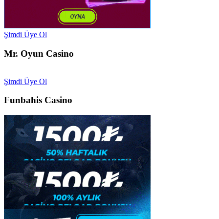
Şimdi Üye Ol
Mr. Oyun Casino
Şimdi Üye Ol
Funbahis Casino